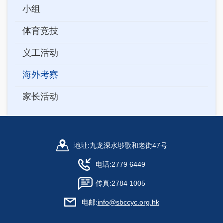
小组
体育竞技
义工活动
海外考察
家长活动
地址:
九龙深水埗歌和老街47号
电话:
2779 6449
传真:
2784 1005
电邮:
info@sbccyc.org.hk