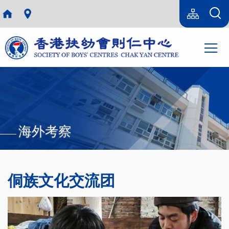
跳转到主要内容
Language
Sitemap(SC)
switcher
主
T
导
航
海外考察
侗族文化交流团