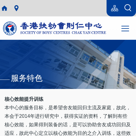
跳转到主要内容
Language
Sitemap(SC)
switcher
主
T
导
航
服务特色
核心效能提升训练
本中心的服务目标，是希望舍友能回归主流及家庭，故此，
本会于2014年进行研究中，获得实证的资料，了解到有些
核心效能，如果得到装备的话，是可以协助舍友成功回归及
适应，故此中心定立以核心效能为目的之介入训练，这些效