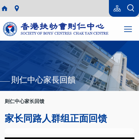
跳转到主要内容
Language
Sitemap(SC)
switcher
主
T
导
航
則仁中心家長回饋
则仁中心家长回馈
家长同路人群组正面回馈