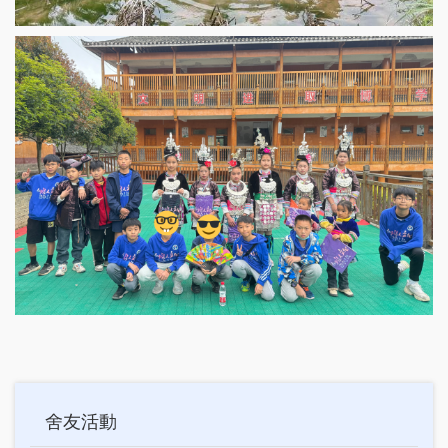
Main
舍友活動
navigation