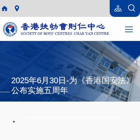
跳转到主要内容
Language
Sitemap(SC)
switcher
主
T
导
航
2025年6月30日-为《香港国安法》
公布实施五周年