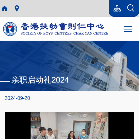
跳转到主要内容
Language
Sitemap(SC)
switcher
主
T
导
航
亲职启动礼2024
2024-09-20