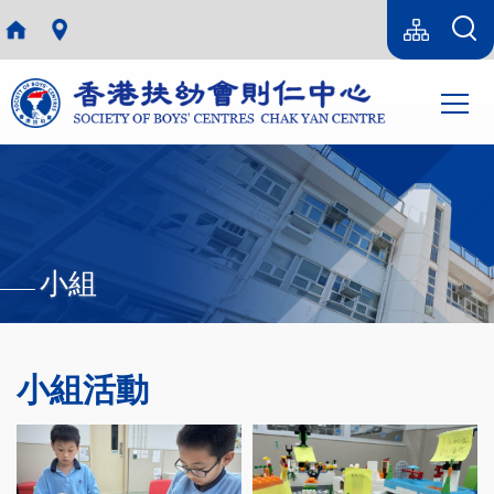
移至主內容
Language
sitemap(tc)
switcher
Main
T
navi
小組
小組活動