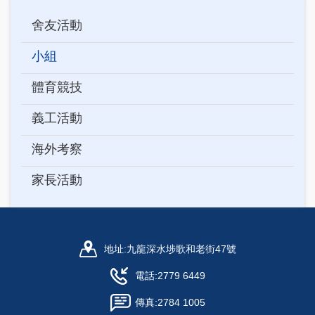
Main
舍友活動
navigation
小組
體育競技
義工活動
海外考察
家長活動
地址:
九龍深水埗歌和老街47號
電話:
2779 6449
傳真:
2784 1005