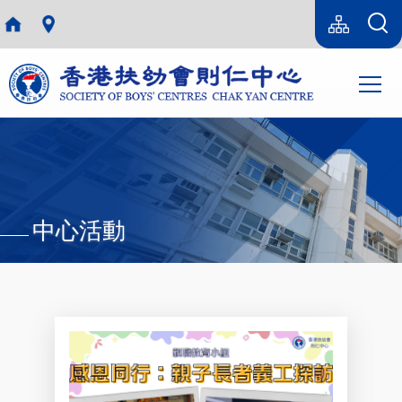
移至主內容
Language
sitemap(tc)
switcher
Main
T
navi
中心活動