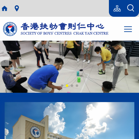
移至主內容
Language
sitemap(tc)
switcher
Main
T
navi