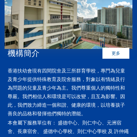
機構簡介
更多
香港扶幼會現有四間院舍及三所群育學校，專門為兒童
及青少年提供特殊教育及院舍服務，對象以有情緒及行
為問題的兒童及青少年為主。我們尊重個人的獨特性和
尊嚴。我們相信人和環境是可以改變，且互為影響。因
此，我們致力締造一個和諧、健康的環境，以培養孩子
善良的品格和發揮他們獨特的潛能。
本會屬下服務單位有： 盛德中心、則仁中心、元洲宿
舍、長康宿舍、 盛德中心學校、則仁中心學校 及 許仲繩